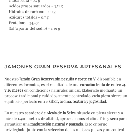
Grasa bruta – 9,7 g
Ácidos grasos saturados – 3,51 g
Hidratos de carbono – 1,0 g
Azúcares totales – 0,7 g
Proteínas – 34,4 g
Sal (a partir del sodio) – 4,39 g
JAMONES GRAN RESERVA ARTESANALES
Nuestro
Jamón Gran Reserva sin pezuña y corte en V
, disponible en
diferentes formatos, es el resultado de una
curación lenta de entre 24
y 26 meses
en condiciones naturales únicas. Elaborado mediante un
proceso tradicional y cuidadosamente controlado, cada pieza ofrece un
equilibrio perfecto entre
sabor, aroma, textura y jugosidad
.
En nuestro
secadero de Alcalá de la Selva
, situado en plena sierra y a
más de 1.400 metros de altitud, aprovechamos el clima frío y seco para
garantizar una
maduración natural y pausada
. Este entorno
privilegiado, junto con la selección de las mejores piezas y un control