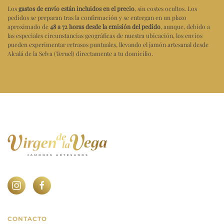
Los
gastos de envío están incluidos en el precio
, sin costes ocultos. Los
pedidos se preparan tras la confirmación y se entregan en un plazo
aproximado de
48 a 72 horas desde la emisión del pedido
, aunque, debido a
las especiales circunstancias geográficas de nuestra ubicación, los envíos
pueden experimentar retrasos puntuales, llevando el jamón artesanal desde
Alcalá de la Selva (Teruel) directamente a tu domicilio.
CONTACTO