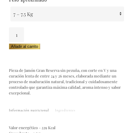
Jamón
Artesano
Gran
Añadir al carrito
Reserva
cantidad
Pieza de Jamón Gran Reserva sin pezuña, con corte en V y una
curación lenta de entre 24 y 26 meses, elaborada mediante un
proceso de maduración natural, tradicional y cuidadosamente
controlado que garantiza máxima calidad, aroma intenso y sabor
excepcional.
Información nutricional
Ingredientes
Valor energético – 229 Kcal